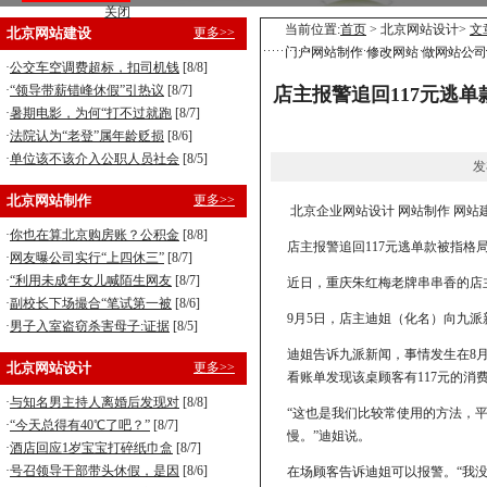
关闭
营销型企业建站，8800元全包！
当前位置:
首页
> 北京网站设计>
文
北京网站建设
更多>>
门户网站制作 修改网站 做网站公司
手机型企业建站，5800元全包！
·
公交车空调费超标，扣司机钱
[8/8]
·
“领导带薪错峰休假”引热议
[8/7]
店主报警追回117元逃单
·
暑期电影，为何“打不过就跑
[8/7]
·
法院认为“老登”属年龄贬损
[8/6]
·
单位该不该介入公职人员社会
[8/5]
发
北京网站制作
更多>>
北京企业网站设计 网站制作 网站
·
你也在算北京购房账？公积金
[8/8]
店主报警追回117元逃单款被指格
·
网友曝公司实行“上四休三”
[8/7]
·
“利用未成年女儿喊陌生网友
[8/7]
近日，重庆朱红梅老牌串串香的店
·
副校长下场撮合“笔试第一被
[8/6]
9月5日，店主迪姐（化名）向九
·
男子入室盗窃杀害母子:证据
[8/5]
迪姐告诉九派新闻，事情发生在8
北京网站设计
更多>>
看账单发现该桌顾客有117元的消
·
与知名男主持人离婚后发现对
[8/8]
“这也是我们比较常使用的方法，
·
“今天总得有40℃了吧？”
[8/7]
慢。”迪姐说。
·
酒店回应1岁宝宝打碎纸巾盒
[8/7]
·
号召领导干部带头休假，是因
[8/6]
在场顾客告诉迪姐可以报警。“我