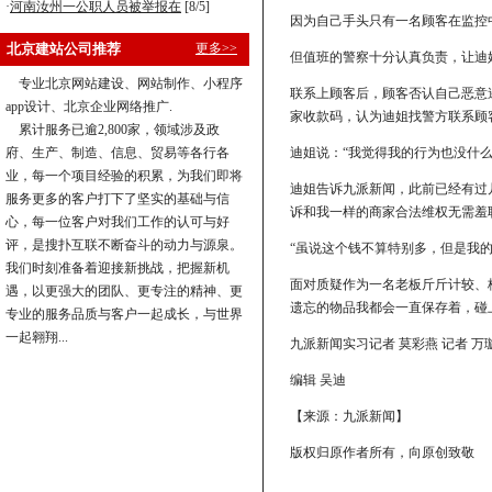
·
河南汝州一公职人员被举报在
[8/5]
因为自己手头只有一名顾客在监控
北京建站公司推荐
更多>>
但值班的警察十分认真负责，让迪
专业北京网站建设、网站制作、小程序
联系上顾客后，顾客否认自己恶意
app设计、北京企业网络推广.
家收款码，认为迪姐找警方联系顾
累计服务已逾2,800家，领域涉及政
府、生产、制造、信息、贸易等各行各
迪姐说：“我觉得我的行为也没什
业，每一个项目经验的积累，为我们即将
迪姐告诉九派新闻，此前已经有过
服务更多的客户打下了坚实的基础与信
诉和我一样的商家合法维权无需羞
心，每一位客户对我们工作的认可与好
评，是搜扑互联不断奋斗的动力与源泉。
“虽说这个钱不算特别多，但是我
我们时刻准备着迎接新挑战，把握新机
面对质疑作为一名老板斤斤计较、
遇，以更强大的团队、更专注的精神、更
遗忘的物品我都会一直保存着，碰
专业的服务品质与客户一起成长，与世界
一起翱翔...
九派新闻实习记者 莫彩燕 记者 万
编辑 吴迪
【来源：九派新闻】
版权归原作者所有，向原创致敬