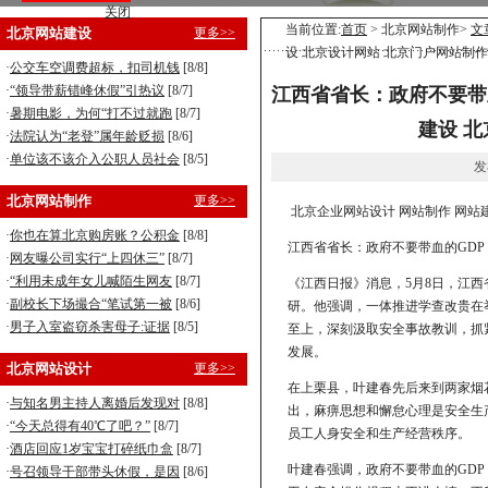
关闭
营销型企业建站，8800元全包！
当前位置:
首页
> 北京网站制作>
文
北京网站建设
更多>>
设 北京设计网站 北京门户网站制作
手机型企业建站，5800元全包！
·
公交车空调费超标，扣司机钱
[8/8]
·
“领导带薪错峰休假”引热议
[8/7]
江西省省长：政府不要带血
·
暑期电影，为何“打不过就跑
[8/7]
建设 
·
法院认为“老登”属年龄贬损
[8/6]
·
单位该不该介入公职人员社会
[8/5]
发
北京网站制作
更多>>
北京企业网站设计 网站制作 网站
·
你也在算北京购房账？公积金
[8/8]
江西省省长：政府不要带血的GDP
·
网友曝公司实行“上四休三”
[8/7]
·
“利用未成年女儿喊陌生网友
[8/7]
《江西日报》消息，5月8日，江
·
副校长下场撮合“笔试第一被
[8/6]
研。他强调，一体推进学查改贵在
·
男子入室盗窃杀害母子:证据
[8/5]
至上，深刻汲取安全事故教训，抓
发展。
北京网站设计
更多>>
在上栗县，叶建春先后来到两家烟
·
与知名男主持人离婚后发现对
[8/8]
出，麻痹思想和懈怠心理是安全生
·
“今天总得有40℃了吧？”
[8/7]
员工人身安全和生产经营秩序。
·
酒店回应1岁宝宝打碎纸巾盒
[8/7]
叶建春强调，政府不要带血的GD
·
号召领导干部带头休假，是因
[8/6]