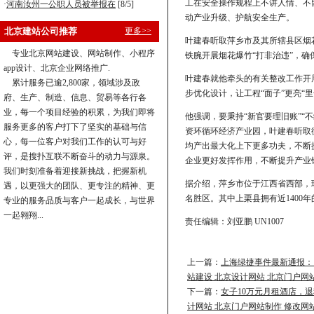
工在安全操作规程上不讲人情、不
·
河南汝州一公职人员被举报在
[8/5]
动产业升级、护航安全生产。
北京建站公司推荐
更多>>
叶建春听取萍乡市及其所辖县区烟
专业北京网站建设、网站制作、小程序
铁腕开展烟花爆竹“打非治违”，确
app设计、北京企业网络推广.
叶建春就他牵头的有关整改工作开
累计服务已逾2,800家，领域涉及政
步优化设计，让工程“面子”更亮“里
府、生产、制造、信息、贸易等各行各
业，每一个项目经验的积累，为我们即将
他强调，要秉持“新官要理旧账”
服务更多的客户打下了坚实的基础与信
资环循环经济产业园，叶建春听取
心，每一位客户对我们工作的认可与好
均产出最大化上下更多功夫，不断
评，是搜扑互联不断奋斗的动力与源泉。
企业更好发挥作用，不断提升产业
我们时刻准备着迎接新挑战，把握新机
据介绍，萍乡市位于江西省西部，
遇，以更强大的团队、更专注的精神、更
名胜区。其中上栗县拥有近1400
专业的服务品质与客户一起成长，与世界
一起翱翔...
责任编辑：刘亚鹏 UN1007
上一篇：
上海绿捷事件最新通报：
站建设 北京设计网站 北京门户网
下一篇：
女子10万元月租酒店，退
计网站 北京门户网站制作 修改网