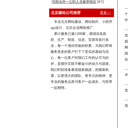
·
河南汝州一公职人员被举报在
[8/5]
—
北京建站公司推荐
更多>>
个
件
专业北京网站建设、网站制作、小程序
app设计、北京企业网络推广.
—
累计服务已逾2,800家，领域涉及政
览
府、生产、制造、信息、贸易等各行各
观
业，每一个项目经验的积累，为我们即将
网
服务更多的客户打下了坚实的基础与信
因
心，每一位客户对我们工作的认可与好
自
评，是搜扑互联不断奋斗的动力与源泉。
—
我们时刻准备着迎接新挑战，把握新机
术
遇，以更强大的团队、更专注的精神、更
专业的服务品质与客户一起成长，与世界
—
一起翱翔...
览
—
境