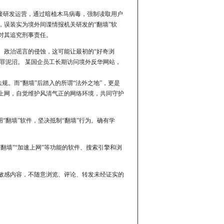
接研发运营，通过暗植木马病毒，强制读取用户
误装实为境外间谍情报机关研发的“翻墙”软
对其追究刑事责任。
、政治谣言的侵蚀，这可能让最初的“好奇浏
犯罪泥沼。 某国企员工长期访问境外反华网站，
规。而“翻墙”后踏入的所谓“法外之地”，更是
上网，自觉维护风清气正的网络环境，共同守护
“翻墙”软件，坚决抵制“翻墙”行为。确有学
翻墙”“加速上网”等功能的软件、搜索引擎和浏
敏感内容，不随意浏览、评论、转发未经证实的