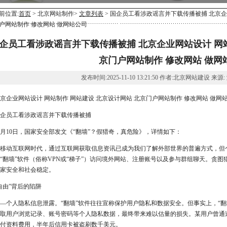
前位置:
首页
> 北京网站制作>
文章列表
> 国企员工看涉政谣言并下载传播被捕 北京企
户网站制作 修改网站 做网站公司
企员工看涉政谣言并下载传播被捕 北京企业网站设计 网站
京门户网站制作 修改网站 做网
发布时间:2025-11-10 13:21:50 作者:北京网站建设 来源
京企业网站设计 网站制作 网站建设 北京设计网站 北京门户网站制作 修改网站 做网
企员工看涉政谣言并下载传播被捕
1月10日，国家安全部发文《“翻墙”？假猎奇，真危险》，详情如下：
移动互联网时代，通过互联网获取信息资讯已成为我们了解外部世界的普遍方式，但
“翻墙”软件（俗称VPN或“梯子”）访问境外网站、注册账号以及参与群组聊天。贪
家安全和社会稳定。
自由”背后的陷阱
—个人隐私信息泄露。“翻墙”软件往往宣称保护用户隐私和数据安全。但事实上，“
取用户浏览记录、账号密码等个人隐私数据，最终带来难以估量的损失。某用户曾通过
付资料费用，半年后信用卡被盗刷数千美元。