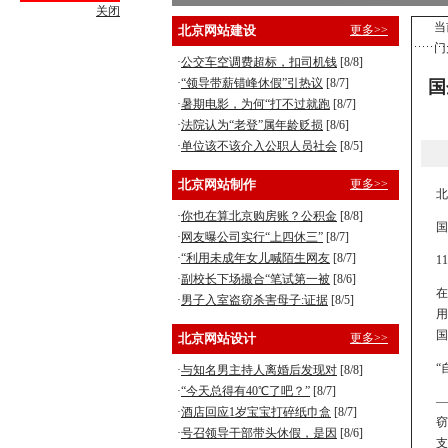
关闭
营销型企业建站，8800元全包！
当
北京网站建设
更多>>
门
手机型企业建站，5800元全包！
·
公交车空调费超标，扣司机钱
[8/8]
·
“领导带薪错峰休假”引热议
[8/7]
国
·
暑期电影，为何“打不过就跑
[8/7]
·
法院认为“老登”属年龄贬损
[8/6]
·
单位该不该介入公职人员社会
[8/5]
北京网站制作
更多>>
北
·
你也在算北京购房账？公积金
[8/8]
国
·
网友曝公司实行“上四休三”
[8/7]
·
“利用未成年女儿喊陌生网友
[8/7]
1
·
副校长下场撮合“笔试第一被
[8/6]
在
·
男子入室盗窃杀害母子:证据
[8/5]
用
国
北京网站设计
更多>>
“
·
与知名男主持人离婚后发现对
[8/8]
·
“今天总得有40℃了吧？”
[8/7]
—
·
酒店回应1岁宝宝打碎纸巾盒
[8/7]
窃
·
号召领导干部带头休假，是因
[8/6]
支