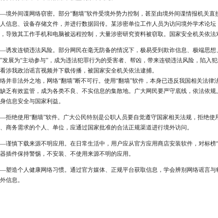
—境外间谍网络窃密。部分“翻墙”软件受境外势力控制，甚至由境外间谍情报机关直
人信息、设备存储文件，并进行数据回传。某涉密单位工作人员为访问境外学术论坛，
，导致其工作手机和电脑被远程控制，大量涉密研究资料被窃取。国家安全机关依法
—诱发连锁违法风险。部分网民在毫无防备的情况下，极易受到欺诈信息、极端思想
”发展为“主动参与”，成为违法犯罪行为的受害者、帮凶，带来连锁违法风险，陷入
看涉我政治谣言视频并下载传播，被国家安全机关依法逮捕。
络并非法外之地，网络“翻墙”断不可行。使用“翻墙”软件，本身已违反我国相关法律法
缺乏有效监管，成为各类不良、不实信息的集散地。广大网民要严守底线，依法依规
身信息安全与国家利益。
—拒绝使用“翻墙”软件。广大公民特别是公职人员要自觉遵守国家相关法规，拒绝使用
、商务需求的个人、单位，应通过国家批准的合法正规渠道进行境外访问。
—谨慎下载来源不明应用。在日常生活中，用户应从官方应用商店安装软件，对标榜“
器插件保持警惕，不安装、不使用来源不明的应用。
—塑造个人健康网络习惯。通过官方媒体、正规平台获取信息，学会辨别网络谣言与
外信息。